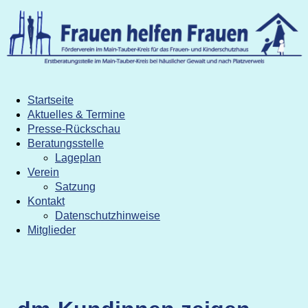
Beratungsstelle
Kontakt
Verein
Lageplan
Satzung
Datenschutzhinweise
Navigation
überspringen
Startseite
Aktuelles & Termine
Presse-Rückschau
Beratungsstelle
Lageplan
Verein
Satzung
Kontakt
Datenschutzhinweise
Mitglieder